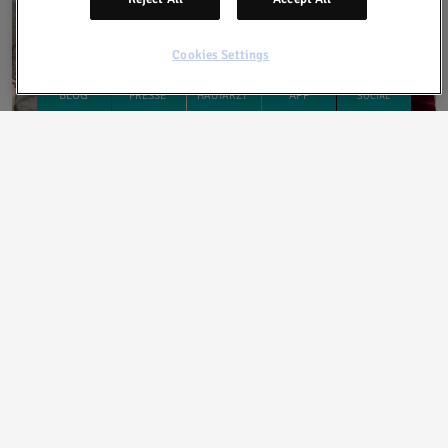
Cookies Settings
Wer ist von Rosacea betroffen?
Die Hautkrankheit Rosacea tritt erstmalig meistens im
Alter von 30 - 40 Jahren auf. Menschen, die unter vor
dem 30. Lebensjahr an Rosacea erkranken, leiden
teilweise an Sonderformen.