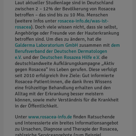
Laut aktueller Studienlage sind in Deutschland
zwischen 2 – 12% der Bevölkerung von Rosacea
betroffen – das sind bis zu 10 Mio. Menschen
(weitere Infos unter
rosacea-info.de/was-ist-
rosacea
). Doch viele wissen nicht, dass sie selbst,
Angehörige oder Freunde von der Hauterkrankung
betroffen sind. Um dies zu ändern, hat die
Galderma Laboratorium GmbH
zusammen mit
dem
Berufsverband der Deutschen Dermatologen
e.V.
und der
Deutschen Rosazea Hilfe e.V
. die
deutschlandweite Aufklärungskampagne „Aktiv
gegen Rosacea“ ins Leben gerufen. Diese verfolgt
seit 2010 erfolgreich ihre Ziele: Gut informierte
Rosacea-Patient:innen, die dank ihres Wissens
eine frühzeitige Behandlung erhalten und den
Alltag mit der Erkrankung besser meistern
können, sowie mehr Verständnis für die Krankheit
in der Öffentlichkeit.
Unter
www.rosacea-info.de
finden Ratsuchende
und Interessierte ein breites Informationsangebot
zu Ursachen, Diagnose und Therapie der Rosacea,
zahlreiche Serviceangebote (zum Beispiel